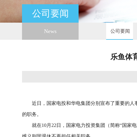
公司要闻
News
公司要闻
乐鱼体
近日，国家电投和华电集团分别宣布了重要的人
的职务。
就在10月22日，国家电力投资集团（简称“国
维义则因退休不再担任相关职务。