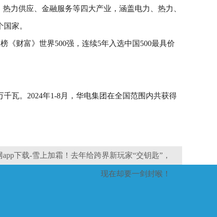
、热力供应、金融服务等四大产业，涵盖电力、热力、
个国家。
上榜《财富》世界500强，连续5年入选中国500最具价
。
万千瓦。2024年1-8月，华电集团在全国范围内共获得
app下载-雪上加霜！去年给跨界新玩家“交钥匙”，
现在却要一剑封喉！