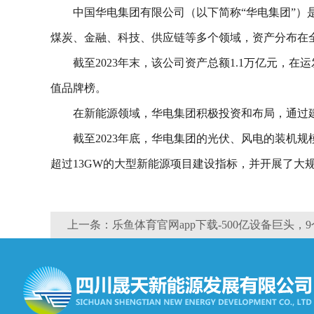
中国华电集团有限公司（以下简称“华电集团”
煤炭、金融、科技、供应链等多个领域，资产分布在
截至2023年末，该公司资产总额1.1万亿元，在运
值品牌榜。
在新能源领域，华电集团积极投资和布局，通过
截至2023年底，华电集团的光伏、风电的装机规模
超过13GW的大型新能源项目建设指标，并开展了大
上一条：乐鱼体育官网app下载-500亿设备巨头，9个