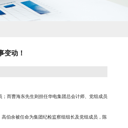
事变动！
员；而曹海东先生则担任华电集团总会计师、党组成员
定：高伯余被任命为集团纪检监察组组长及党组成员，陈