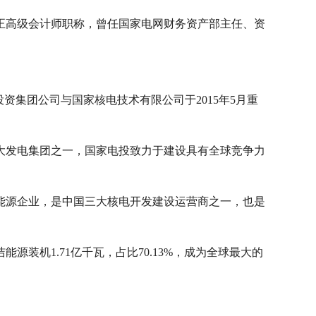
正高级会计师职称，曾任国家电网财务资产部主任、资
资集团公司与国家核电技术有限公司于2015年5月重
大发电集团之一，国家电投致力于建设具有全球竞争力
能源企业，是中国三大核电开发建设运营商之一，也是
能源装机1.71亿千瓦，占比70.13%，成为全球最大的