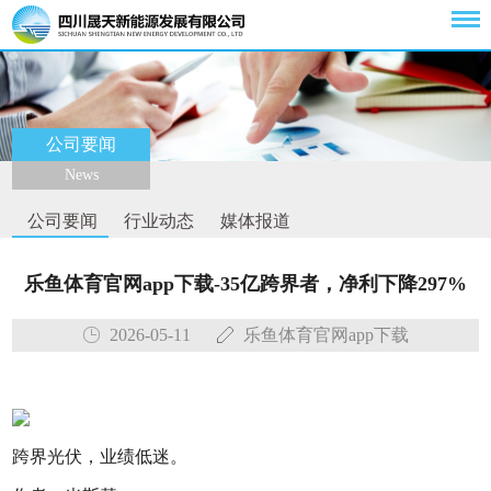
公司要闻
News
公司要闻
行业动态
媒体报道
乐鱼体育官网app下载-35亿跨界者，净利下降297%
2026-05-11
乐鱼体育官网app下载
跨界光伏，业绩低迷。