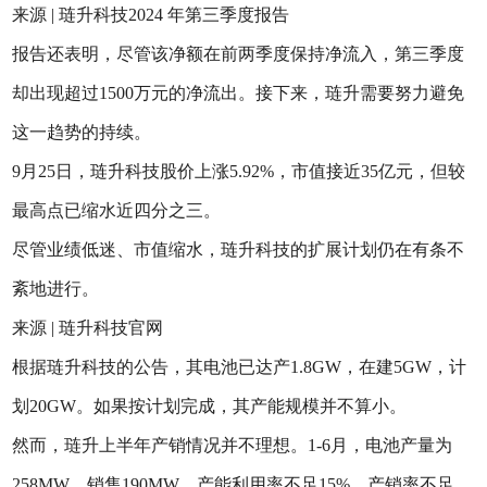
来源 | 琏升科技2024 年第三季度报告
报告还表明，尽管该净额在前两季度保持净流入，第三季度
却出现超过1500万元的净流出。接下来，琏升需要努力避免
这一趋势的持续。
9月25日，琏升科技股价上涨5.92%，市值接近35亿元，但较
最高点已缩水近四分之三。
尽管业绩低迷、市值缩水，琏升科技的扩展计划仍在有条不
紊地进行。
来源 | 琏升科技官网
根据琏升科技的公告，其电池已达产1.8GW，在建5GW，计
划20GW。如果按计划完成，其产能规模并不算小。
然而，琏升上半年产销情况并不理想。1-6月，电池产量为
258MW，销售190MW。产能利用率不足15%，产销率不足