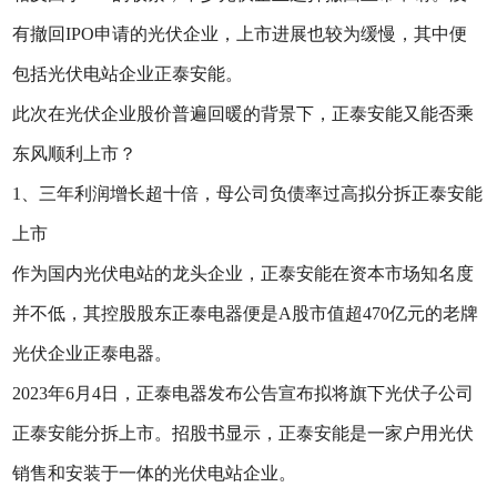
有撤回IPO申请的光伏企业，上市进展也较为缓慢，其中便
包括光伏电站企业正泰安能。
此次在光伏企业股价普遍回暖的背景下，正泰安能又能否乘
东风顺利上市？
1、三年利润增长超十倍，母公司负债率过高拟分拆正泰安能
上市
作为国内光伏电站的龙头企业，正泰安能在资本市场知名度
并不低，其控股股东正泰电器便是A股市值超470亿元的老牌
光伏企业正泰电器。
2023年6月4日，正泰电器发布公告宣布拟将旗下光伏子公司
正泰安能分拆上市。招股书显示，正泰安能是一家户用光伏
销售和安装于一体的光伏电站企业。