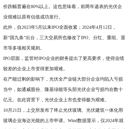
价跌幅普遍在80%以上。这也意味着，前两年递表的光伏企
业很难以原有估值成功发行。
此外，自2023年5月以来IPO全面收紧；2024年4月12日，
新“国九条”出台，三大交易所也修改了IPO、分红、重组、退
市等多项相关规则。
IPO层面，监管对IPO企业的财务提出了更高要求，使得业绩
较差的企业上市变得更加艰难。
在产能过剩的影响下，光伏全产业链大部分企业均陷入亏损
当中，如通威股份、隆基绿能等头部光伏企业亏损均在数十
亿元。在此背景下，光伏企业上市也变得极为艰难。
10月21日，上交所发布了终止光伏玻璃、光伏建筑一体化用
玻璃企业海达光能的上市申请。Wind数据显示，仅2024年就