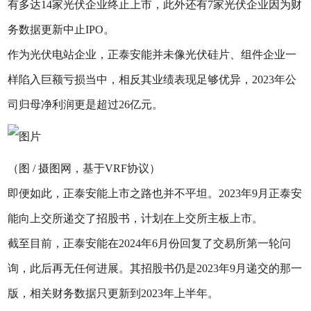
有多达14家光伏企业终止上市，此外还有7家光伏企业因为财
务数据更新中止IPO。
作为光伏电站企业，正泰安能并未像光伏硅片、组件企业一
样陷入巨额亏损当中，相反其业绩表现足够优异，2023年公
司归母净利润更是超过26亿元。
（图 / 摄图网，基于VRF协议）
即便如此，正泰安能上市之路也并不平坦。2023年9月正泰安
能向上交所递交了招股书，计划在上交所主板上市。
截至目前，正泰安能在2024年6月份回复了交易所第一轮问
询，此后再无任何进展。其招股书仍是2023年9月递交的那一
版，相关财务数据只更新到2023年上半年。