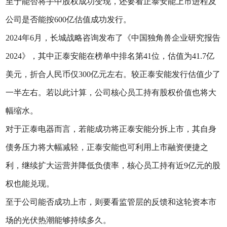
至于能否将手中股权成功变现，还要看正泰安能上市进程及
公司是否能按600亿估值成功发行。
2024年6月，长城战略咨询发布了《中国独角兽企业研究报告
2024》，其中正泰安能在榜单中排名第41位，估值为41.7亿
美元，折合人民币仅300亿元左右。较正泰安能发行估值少了
一半左右。若以此计算，公司核心员工持有股权价值也将大
幅缩水。
对于正泰电器而言，若能成功将正泰安能分拆上市，其自身
债务压力将大幅减轻，正泰安能也可利用上市融资便捷之
利，继续扩大运营并降低负债率，核心员工持有近9亿元的股
权也能兑现。
至于公司能否成功上市，则要看监管层的反馈和这轮资本市
场的光伏热潮能够持续多久。