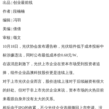
出品 | 创业最前线
作者 | 段楠楠
编辑 | 冯羽
美编 | 倩倩
审核 | 颂文
10月18日，光伏协会发布通告称，光伏组件低于成本投标中
标涉嫌违法，同时公布最低成本价0.68元/W。
在该消息刺激下，光伏上市企业在资本市场受到投资者追
捧，组件企业晶澳科技股价更是连续上涨。
对于上市光伏企业而言，股价连续上涨对于后续融资有很大
的好处。但对于非上市光伏企业来说，资本市场的火热目前
来看跟自身并没有太大的关系。
相反由于IPO的收紧，不少光伏企业选择撤回上市申请。没