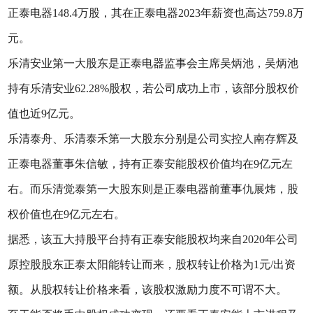
正泰电器148.4万股，其在正泰电器2023年薪资也高达759.8万
元。
乐清安业第一大股东是正泰电器监事会主席吴炳池，吴炳池
持有乐清安业62.28%股权，若公司成功上市，该部分股权价
值也近9亿元。
乐清泰舟、乐清泰禾第一大股东分别是公司实控人南存辉及
正泰电器董事朱信敏，持有正泰安能股权价值均在9亿元左
右。而乐清觉泰第一大股东则是正泰电器前董事仇展炜，股
权价值也在9亿元左右。
据悉，该五大持股平台持有正泰安能股权均来自2020年公司
原控股股东正泰太阳能转让而来，股权转让价格为1元/出资
额。从股权转让价格来看，该股权激励力度不可谓不大。