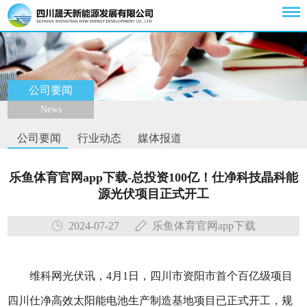
公司要闻
News
公司要闻
行业动态
媒体报道
乐鱼体育官网app下载-总投资100亿！仕净科技晶科能
源光伏项目正式开工
2024-07-27
乐鱼体育官网app下载
维科网光伏讯，4月1日，四川市资阳市首个百亿级项目
四川仕净高效太阳能电池生产制造基地项目已正式开工，规