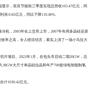
示，双良节能前三季度实现总营收103.47亿元，同
润-0.82亿元，同比下降110.46%。
冷机，2003年在上交所上市，2007年布局多晶硅还原
融资效率之高，令人瞠目结舌，着实上演了一场小马拉大
切片项目。2022年1月，在包头市启动二期20GW，总
投入38GW大尺寸单晶硅拉晶和年产700套绿电智能制氢
1030.42亿元。