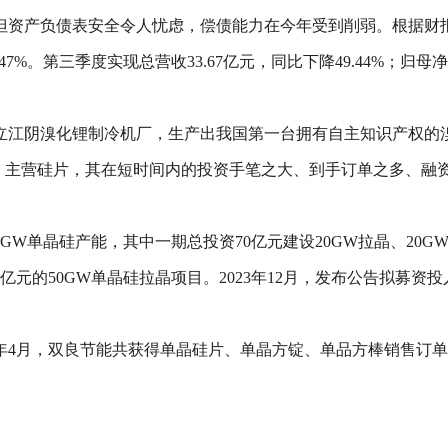
资产负债表安全令人忧虑，偿债能力在今年受到削弱。根据财报显
.47%。第三季度实现总营收33.67亿元，同比下降49.44%；归母净利
成立江阴溴化锂制冷机厂，生产出我国第一台拥有自主知识产权的溴
造业，主营硅片，其在短时间内的投资手笔之大、到手订单之多、
GW单晶硅产能，其中一期总投资70亿元建设20GW拉晶、20GW
05亿元的50GW单晶硅拉晶项目。2023年12月，发布公告拟募资
3年4月，双良节能共获得单晶硅片、单晶方锭、单品方棒销售订单合计