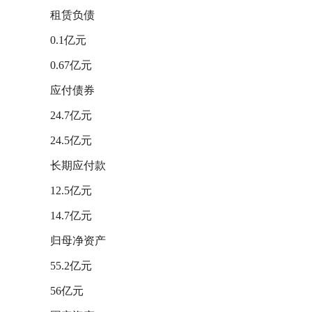
租赁负债
0.1亿元
0.67亿元
应付债券
24.7亿元
24.5亿元
长期应付款
12.5亿元
14.7亿元
归母净资产
55.2亿元
56亿元