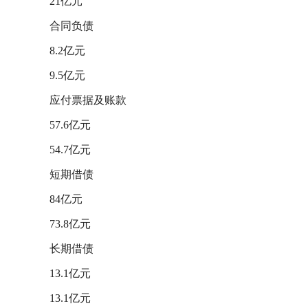
21亿元
合同负债
8.2亿元
9.5亿元
应付票据及账款
57.6亿元
54.7亿元
短期借债
84亿元
73.8亿元
长期借债
13.1亿元
13.1亿元