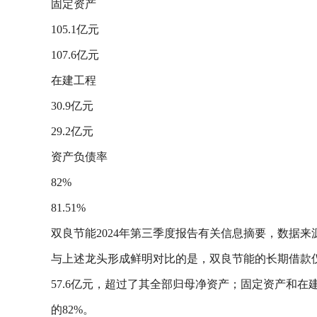
固定资产
105.1亿元
107.6亿元
在建工程
30.9亿元
29.2亿元
资产负债率
82%
81.51%
双良节能2024年第三季度报告有关信息摘要，数据来
与上述龙头形成鲜明对比的是，双良节能的长期借款仅为
57.6亿元，超过了其全部归母净资产；固定资产和在
的82%。