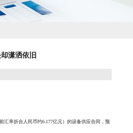
头却潇洒依旧
元（以当前汇率折合人民币约6.177亿元）的设备供应合同，预