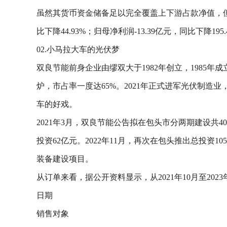
虽然其货币资金储备足以完全覆盖上下游占款净值，但
比下降44.93%；归母净利润-13.39亿元，同比下降195
02.小马拉大车的光伏梦
双良节能前身企业由缪双大于1982年创立，1985年
炉，市占率一度达65%。2021年正式进军光伏制
车的好戏。
2021年3月，双良节能公告拟在包头市分两期建设共40
投资62亿元。2022年11月，再次在包头推出总投资1
装备建设项目。
从订单来看，据公开资料显示，从2021年10月至202
日期
销售对象