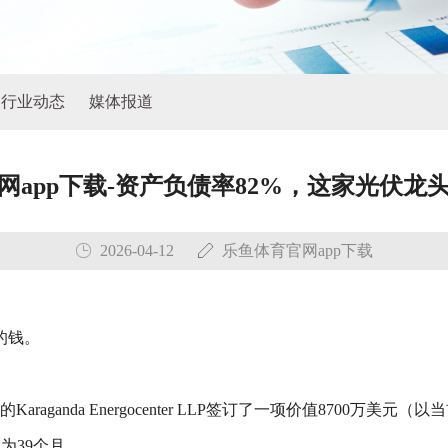
行业动态
媒体报道
网app下载-资产负债率82%，这家光伏龙
2026-04-12
乐鱼体育官网app下载
的钱。
aganda Energocenter LLP签订了一项价值8700万美
期为39个月。