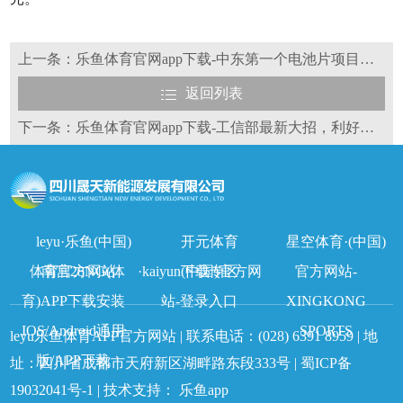
上一条：乐鱼体育官网app下载-中东第一个电池片项目进展之快，远超你想象！
返回列表
下一条：乐鱼体育官网app下载-工信部最新大招，利好光伏新能源
leyu·乐鱼(中国)
开元体育
星空体育·(中国)
体育官方网站
南宫28NG(体
·kaiyun(中国)官方网
下载专区
官方网站-
育)APP下载安装
站-登录入口
XINGKONG
IOS/Android通用
SPORTS
leyu乐鱼体育APP官方网站 | 联系电话：
(028) 6391 8959
| 地
版/APP下载
址：四川省成都市天府新区湖畔路东段333号 |
蜀ICP备
19032041号-1
| 技术支持：
乐鱼app