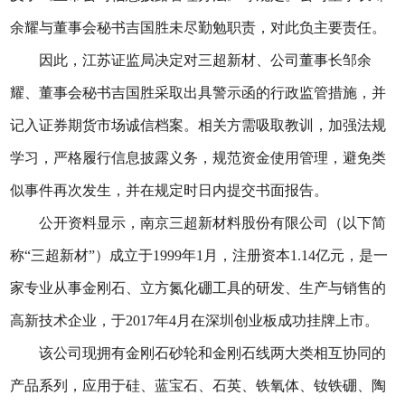
余耀与董事会秘书吉国胜未尽勤勉职责，对此负主要责任。
因此，江苏证监局决定对三超新材、公司董事长邹余
耀、董事会秘书吉国胜采取出具警示函的行政监管措施，并
记入证券期货市场诚信档案。相关方需吸取教训，加强法规
学习，严格履行信息披露义务，规范资金使用管理，避免类
似事件再次发生，并在规定时日内提交书面报告。
公开资料显示，南京三超新材料股份有限公司（以下简
称“三超新材”）成立于1999年1月，注册资本1.14亿元，是一
家专业从事金刚石、立方氮化硼工具的研发、生产与销售的
高新技术企业，于2017年4月在深圳创业板成功挂牌上市。
该公司现拥有金刚石砂轮和金刚石线两大类相互协同的
产品系列，应用于硅、蓝宝石、石英、铁氧体、钕铁硼、陶