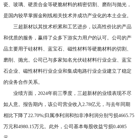
瓷、玻璃、硬质合金等硬脆材料的精密切割、磨削与抛光，
是国内较早掌握金刚线相关技术并成功产业化的本土企业。
三超新材以其技术积累和工艺进步，以高性价比的产品
和优质的服务，赢得了众多下游实力用户的认可。公司的产
品主要用于硅材料、蓝宝石、磁性材料等硬脆材料的切割、
磨削、抛光。公司已与多家知名光伏硅材料行业企业、蓝宝
石企业、磁性材料行业企业和集成电路行业企业建立了稳定
的业务合作关系。
业绩方面，2024年前三季度，三超新材的业绩表现不尽
如人意。报告期内，该公司营业收入2.78亿元，与去年同期
相比下降了22.70%;归属净利润和扣非净利润分别亏损4665.75
万元和4980.15万元。此外，公司基本每股收益亏损0.4085
元。