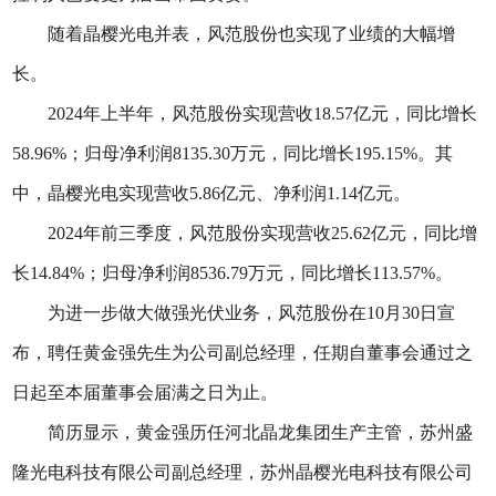
随着晶樱光电并表，风范股份也实现了业绩的大幅增
长。
2024年上半年，风范股份实现营收18.57亿元，同比增长
58.96%；归母净利润8135.30万元，同比增长195.15%。其
中，晶樱光电实现营收5.86亿元、净利润1.14亿元。
2024年前三季度，风范股份实现营收25.62亿元，同比增
长14.84%；归母净利润8536.79万元，同比增长113.57%。
为进一步做大做强光伏业务，风范股份在10月30日宣
布，聘任黄金强先生为公司副总经理，任期自董事会通过之
日起至本届董事会届满之日为止。
简历显示，黄金强历任河北晶龙集团生产主管，苏州盛
隆光电科技有限公司副总经理，苏州晶樱光电科技有限公司