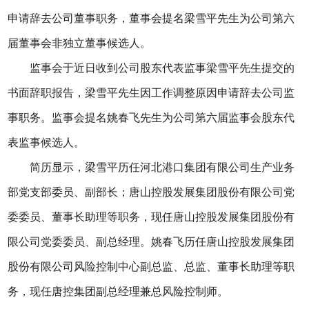
申请辞去公司董事职务，董事会提名梁雪平先生为公司第六
届董事会非独立董事候选人。
监事会于近日收到公司股东代表监事梁雪平先生提交的
书面辞职报告，梁雪平先生因工作调整原因申请辞去公司监
事职务。监事会提名姚春飞先生为公司第六届监事会股东代
表监事候选人。
简历显示，梁雪平历任河北港口集团有限公司生产业务
部党支部委员、副部长；唐山控股发展集团股份有限公司党
委委员、董事长助理等职务，现任唐山控股发展集团股份有
限公司党委委员、副总经理。姚春飞历任唐山控股发展集团
股份有限公司风险控制中心副总监、总监、董事长助理等职
务，现任唐控集团副总经理兼总风险控制师。