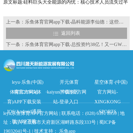
原文标题:硅料巨头大全能源的内忧：核心技术人员流失过半
上一条：乐鱼体育官网app下载-晶科能源李仙德：这些光伏产能将淘汰出局
返回列表
下一条：乐鱼体育官网app下载-总投资约38亿！又一GW级光伏项目正式开工
leyu·乐鱼(中国)
开元体育
星空体育·(中国)
体育官方网站
南宫28NG(体
·kaiyun(中国)官方网
下载专区
官方网站-
育)APP下载安装
站-登录入口
XINGKONG
IOS/Android通用
SPORTS
leyu乐鱼体育APP官方网站 | 联系电话：
(028) 6391 8959
| 地
版/APP下载
址：四川省成都市天府新区湖畔路东段333号 |
蜀ICP备
19032041号-1
| 技术支持：
乐鱼app