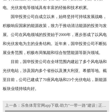
电、光伏发电等领域具有丰富的经验和技术积累。
国华投资公司自成立以来，始终坚持可持续发展战略，
积极响应国家的能源政策，致力于推动清洁能源的投资与发
展。公司在风电领域的投资始于2000年，逐步形成了以风电
和光伏发电为主的业务结构。近年来，国华投资公司不断拓
展业务范围，积极布局氢能和综合智慧能源等新兴领域。
目前，国华投资公司在全球范围内建起了多个风电场和
光伏电站，涉及国内多个省份以及澳大利亚、希腊等地。截
至目前，公司已建成了70座风电场和23个光伏电站，新能源
板块业绩持续向好。
上一条：乐鱼体育官网app下载-助力“一带一路”建设 | 正泰新能顺利供货阿尔及利亚比斯卡拉220MW光伏电站项目