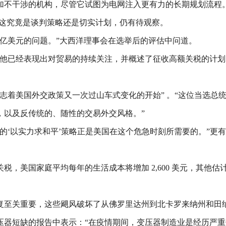
加不干涉的机构，尽管它试图为电网注入更有力的长期规划流程
税。这究竟是谈判策略还是切实计划，仍有待观察。
万亿美元的问题。”大西洋理事会在选举后的评估中问道。
“他已经表现出对贸易的持续关注，并概述了征收高额关税的计
志着美国外交政策又一次过山车式变化的开始” 。“这位当选总
，以及反传统的、随性的交易外交风格。”
的‘以实力求和平’策略正是美国在这个危急时刻所需要的。”更有
，美国家庭平均每年的生活成本将增加 2,600 美元，其他估
复至关重要，这些飓风破坏了从佛罗里达州到北卡罗来纳州和田
变压器短缺的报告中表示：“在疫情期间，变压器制造业是经历严