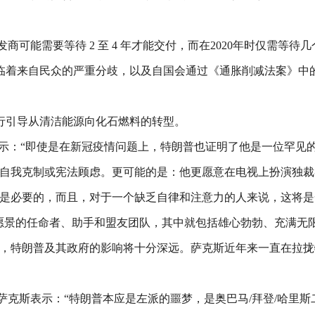
商可能需要等待 2 至 4 年才能交付，而在2020年时仅需等待几
临着来自民众的严重分歧，以及自国会通过《通胀削减法案》中
行引导从清洁能源向化石燃料的转型。
示：“即使是在新冠疫情问题上，特朗普也证明了他是一位罕见
的自我克制或宪法顾虑。更可能的是：他更愿意在电视上扮演独裁
不是必要的，而且，对于一个缺乏自律和注意力的人来说，这将是
愿景的任命者、助手和盟友团队，其中就包括雄心勃勃、充满无限
) 表示，特朗普及其政府的影响将十分深远。萨克斯近年来一直在拉拢特朗普
文中，萨克斯表示：“特朗普本应是左派的噩梦，是奥巴马/拜登/哈