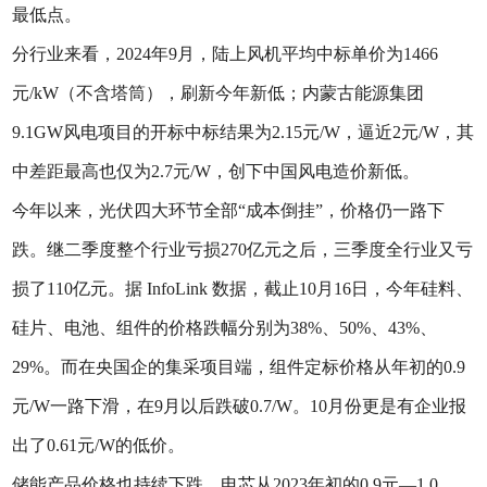
最低点。
分行业来看，2024年9月，陆上风机平均中标单价为1466
元/kW（不含塔筒），刷新今年新低；内蒙古能源集团
9.1GW风电项目的开标中标结果为2.15元/W，逼近2元/W，其
中差距最高也仅为2.7元/W，创下中国风电造价新低。
今年以来，光伏四大环节全部“成本倒挂”，价格仍一路下
跌。继二季度整个行业亏损270亿元之后，三季度全行业又亏
损了110亿元。据 InfoLink 数据，截止10月16日，今年硅料、
硅片、电池、组件的价格跌幅分别为38%、50%、43%、
29%。而在央国企的集采项目端，组件定标价格从年初的0.9
元/W一路下滑，在9月以后跌破0.7/W。10月份更是有企业报
出了0.61元/W的低价。
储能产品价格也持续下跌，电芯从2023年初的0.9元—1.0