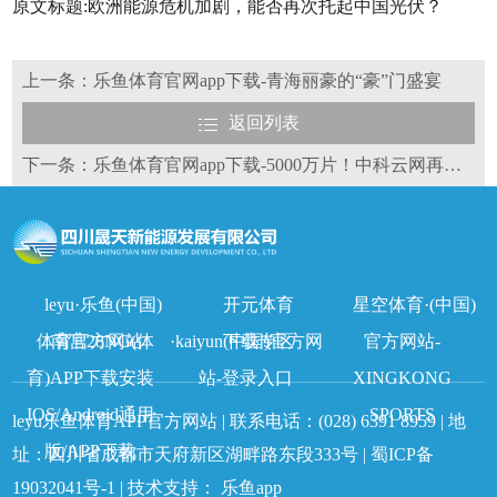
原文标题:欧洲能源危机加剧，能否再次托起中国光伏？
上一条：乐鱼体育官网app下载-青海丽豪的“豪”门盛宴
返回列表
下一条：乐鱼体育官网app下载-5000万片！中科云网再获电池片大单
leyu·乐鱼(中国)
开元体育
星空体育·(中国)
体育官方网站
南宫28NG(体
·kaiyun(中国)官方网
下载专区
官方网站-
育)APP下载安装
站-登录入口
XINGKONG
IOS/Android通用
SPORTS
leyu乐鱼体育APP官方网站 | 联系电话：
(028) 6391 8959
| 地
版/APP下载
址：四川省成都市天府新区湖畔路东段333号 |
蜀ICP备
19032041号-1
| 技术支持：
乐鱼app