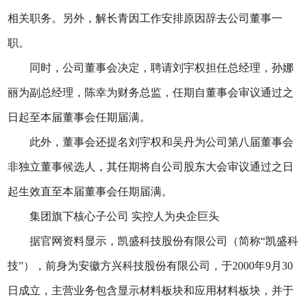
相关职务。另外，解长青因工作安排原因辞去公司董事一
职。
同时，公司董事会决定，聘请刘宇权担任总经理，孙娜
丽为副总经理，陈幸为财务总监，任期自董事会审议通过之
日起至本届董事会任期届满。
此外，董事会还提名刘宇权和吴丹为公司第八届董事会
非独立董事候选人，其任期将自公司股东大会审议通过之日
起生效直至本届董事会任期届满。
集团旗下核心子公司 实控人为央企巨头
据官网资料显示，凯盛科技股份有限公司（简称“凯盛科
技”），前身为安徽方兴科技股份有限公司，于2000年9月30
日成立，主营业务包含显示材料板块和应用材料板块，并于