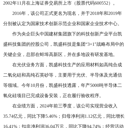
2002年11月在上海证券交易所上市（股票代码600552）。
2016年，该公司正式更名为现名，并于2018年和2019年
分别被认定为国家技术创新示范企业和国家企业技术中心。
作为央企巨头中国建材集团旗下的科技创新产业平台凯
盛科技集团的控股公司，凯盛科技是集团“3+1”战略布局中的
关键企业，总部在蚌埠高新区，并在多地设有研发基地。
在光伏业务方面，凯盛科技生产的应用材料如高纯合成
二氧化硅和高纯石英砂等，主要用于光伏、半导体及光通信
等领域。今年10月份，凯盛科技透露，年产5000吨半导体二
氧化硅项目已完成设备安装，正在履行验收程序。
在业绩方面，2024年前三季度，该公司实现营业收入
35.74亿元，同比下降5.46%；归母净利润1.12亿元，同比增长
16.41%；扣非净利润36.04万元，同比下降94.74%；经营活动