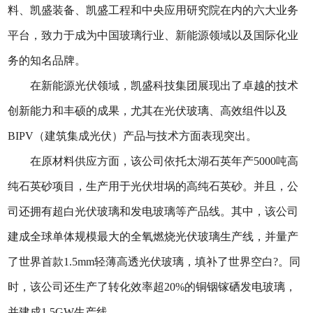
料、凯盛装备、凯盛工程和中央应用研究院在内的六大业务
平台，致力于成为中国玻璃行业、新能源领域以及国际化业
务的知名品牌。
在新能源光伏领域，凯盛科技集团展现出了卓越的技术
创新能力和丰硕的成果，尤其在光伏玻璃、高效组件以及
BIPV（建筑集成光伏）产品与技术方面表现突出。
在原材料供应方面，该公司依托太湖石英年产5000吨高
纯石英砂项目，生产用于光伏坩埚的高纯石英砂。并且，公
司还拥有超白光伏玻璃和发电玻璃等产品线。其中，该公司
建成全球单体规模最大的全氧燃烧光伏玻璃生产线，并量产
了世界首款1.5mm轻薄高透光伏玻璃，填补了世界空白?。同
时，该公司还生产了转化效率超20%的铜铟镓硒发电玻璃，
并建成1.5GW生产线。