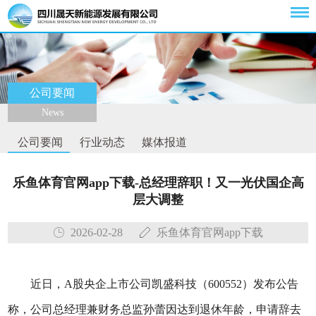
公司要闻
News
公司要闻
行业动态
媒体报道
乐鱼体育官网app下载-总经理辞职！又一光伏国企高
层大调整
2026-02-28
乐鱼体育官网app下载
近日，A股央企上市公司凯盛科技（600552）发布公告
称，公司总经理兼财务总监孙蕾因达到退休年龄，申请辞去