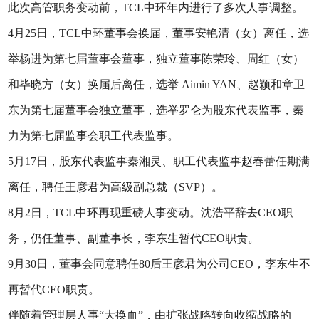
此次高管职务变动前，TCL中环年内进行了多次人事调整。
4月25日，TCL中环董事会换届，董事安艳清（女）离任，选
举杨进为第七届董事会董事，独立董事陈荣玲、周红（女）
和毕晓方（女）换届后离任，选举 Aimin YAN、赵颖和章卫
东为第七届董事会独立董事，选举罗仑为股东代表监事，秦
力为第七届监事会职工代表监事。
5月17日，股东代表监事秦湘灵、职工代表监事赵春蕾任期满
离任，聘任王彦君为高级副总裁（SVP）。
8月2日，TCL中环再现重磅人事变动。沈浩平辞去CEO职
务，仍任董事、副董事长，李东生暂代CEO职责。
9月30日，董事会同意聘任80后王彦君为公司CEO，李东生不
再暂代CEO职责。
伴随着管理层人事“大换血”，由扩张战略转向收缩战略的