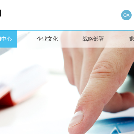
闻中心
企业文化
战略部署
党