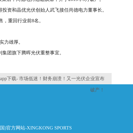
道得投资和晶优光伏创始人武飞接任尚德电力董事长。
销售，重回行业前8名。
，实力雄厚。
利集团旗下腾晖光伏重整事宜。
app下载- 市场低迷！财务崩溃！又一光伏企业宣布
破产！
国)官方网站-XINGKONG SPORTS