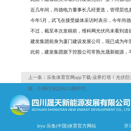
近几年间，尚德电力董事长几经更迭，管理层也多
今年5月，武飞在接受媒体采访时表示，今年尚德目
不过，截至本次发稿前，维科网光伏尚未看到道
建发集团前身为厦门建设发展公司，现已成为年营业收
此前，建发集团旗下控股公司常熟光晟新能源，
上一条：乐鱼体育官网app下载-业界灯塔！光伏
级，引领行业迈向2.0新时代
leyu·乐鱼(中国)体育官方网站
开元