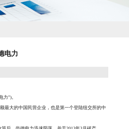
德电力
力”)。
O融资额最大的中国民营企业，也是第一个登陆纽交所的中
后，尚德电力迅速陨落，并于2013年3月破产。