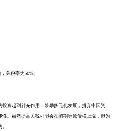
；
物，关税率为50%。
的投资起到补充作用，鼓励多元化发展，摒弃中国资
能性。虽然提高关税可能会在初期导致价格上涨，但为
的。