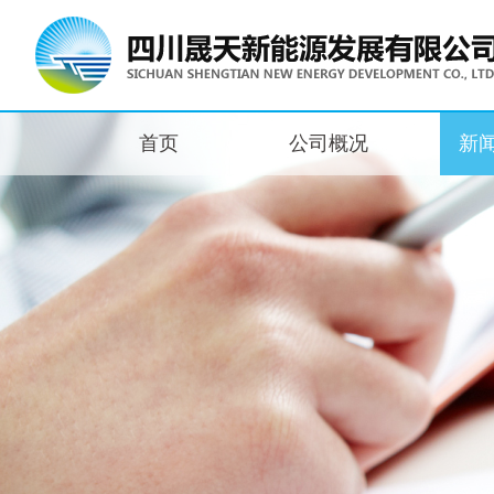
首页
公司概况
新