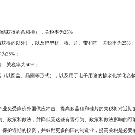
简单烧结获得的条和棒），关税率为25%；
简单烧结获得的以外），以及钨型材、板、片、带和箔，关税率为25%
率为25%；
%的硅，关税率为50%；
杂化学元素（以圆盘、晶圆等形式），以及用于电子用途的掺杂化学化合
产业免受廉价外国供应冲击。提高多晶硅和硅片的关税将对近期
为、政策和做法，并降低受这些有害行为、政策和做法影响的可
，保护近期的投资，并鼓励更多的国内制造业，提高关税是必要