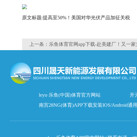
原文标题:提高至50%！美国对华光伏产品加征关税
上一条：乐鱼体育官网app下载-赴美建厂！又一
leyu·乐鱼(中国)体育官方网站
开元
南宫28NG(体育)APP下载安装IOS/Android通