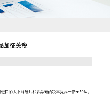
产品加征关税
自中国进口的太阳能硅片和多晶硅的税率提高一倍至50%，