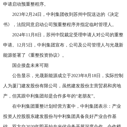
申请启动预重整程序。
2023年2月24日，中利集团收到苏州中院送达的《决定
书》，法院同意启动公司预重整程序并指定临时管理人。
2024年11月8日，苏州中院裁定受理申请人对公司的重整
申请。12月5日，中利集团宣布，公司及公司管理人与光晟新
能源签署了《重整投资协议》。
国企接盘未来可期
公告显示，光晟新能源成立于2023年8月18日，实际控制
人为厦门建发股份有限公司，虽然建发股份主营贸易和房地
产，但其跟中利集团却是合作多年的“老朋友”。
在中利集团重整计划经营方案中，中利集团表示：产业
投资人控股股东建发股份与中利集团具备良好产业合作基
础，双方自2020年即开始在光伏业务开展深度合作，合作模