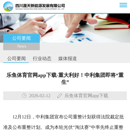
公司要闻
News
公司要闻
行业动态
媒体报道
乐鱼体育官网app下载-重大利好！中利集团即将“重
生”
2026-02-12
乐鱼体育官网app下载
12月12日，中利集团宣布公司重整计划获得法院裁定批
准及公布重整计划。成为本轮光伏“淘汰赛”中率先终止重整