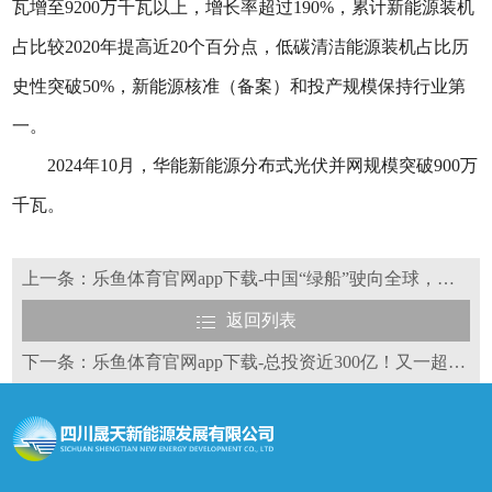
瓦增至9200万千瓦以上，增长率超过190%，累计新能源装机
占比较2020年提高近20个百分点，低碳清洁能源装机占比历
史性突破50%，新能源核准（备案）和投产规模保持行业第
一。
2024年10月，华能新能源分布式光伏并网规模突破900万
千瓦。
上一条：乐鱼体育官网app下载-中国“绿船”驶向全球，海上治理迈向新台阶
返回列表
下一条：乐鱼体育官网app下载-总投资近300亿！又一超10GW能源项目开工