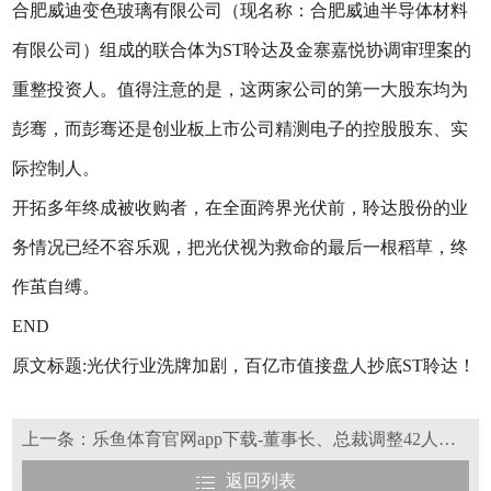
合肥威迪变色玻璃有限公司（现名称：合肥威迪半导体材料
有限公司）组成的联合体为ST聆达及金寨嘉悦协调审理案的
重整投资人。值得注意的是，这两家公司的第一大股东均为
彭骞，而彭骞还是创业板上市公司精测电子的控股股东、实
际控制人。
开拓多年终成被收购者，在全面跨界光伏前，聆达股份的业
务情况已经不容乐观，把光伏视为救命的最后一根稻草，终
作茧自缚。
END
原文标题:光伏行业洗牌加剧，百亿市值接盘人抄底ST聆达！
上一条：乐鱼体育官网app下载-董事长、总裁调整42人次，2024光伏人事调整调整详情！
返回列表