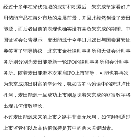
经过十多年在光伏领域的深耕和积累后，朱京成坚定看好户
用储能产品在海外市场的发展前景，并因此毅然创设了麦田
能源，而后者目前的表现也确实没有辜负朱京成的期望。中
国证监会公告显示，麦田能源于今年11月28日与国泰君安证
券签署了辅导协议，北京市金杜律师事务所和天健会计师事
务所则分别为麦田能源新一轮IPO的律师事务所和会计师事
务所。随着麦田能源本次重启IPO上市辅导，可能也将再次
为朱京成掷出财富的幸运骰，犹如古罗马谚语中的跨过卢比
孔河，麦田能源一旦成功上市则意味着朱京成的财富数字将
出现几何倍数增长。
不过麦田能源未来的上市之路并非毫无坎坷，如何顺利通过
上市监管和以及高估值保持是其中的两大关键因素。