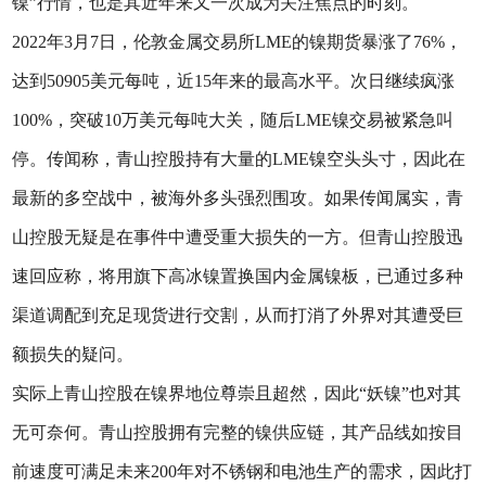
镍”行情，也是其近年来又一次成为关注焦点的时刻。
2022年3月7日，伦敦金属交易所LME的镍期货暴涨了76%，
达到50905美元每吨，近15年来的最高水平。次日继续疯涨
100%，突破10万美元每吨大关，随后LME镍交易被紧急叫
停。传闻称，青山控股持有大量的LME镍空头头寸，因此在
最新的多空战中，被海外多头强烈围攻。如果传闻属实，青
山控股无疑是在事件中遭受重大损失的一方。但青山控股迅
速回应称，将用旗下高冰镍置换国内金属镍板，已通过多种
渠道调配到充足现货进行交割，从而打消了外界对其遭受巨
额损失的疑问。
实际上青山控股在镍界地位尊崇且超然，因此“妖镍”也对其
无可奈何。青山控股拥有完整的镍供应链，其产品线如按目
前速度可满足未来200年对不锈钢和电池生产的需求，因此打