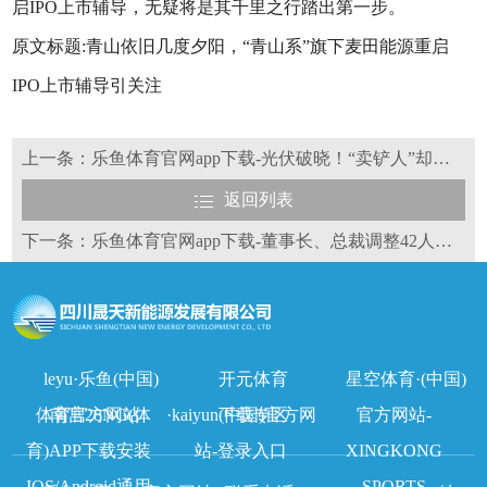
启IPO上市辅导，无疑将是其千里之行踏出第一步。
原文标题:青山依旧几度夕阳，“青山系”旗下麦田能源重启
IPO上市辅导引关注
上一条：乐鱼体育官网app下载-光伏破晓！“卖铲人”却提前进入极寒？
返回列表
下一条：乐鱼体育官网app下载-董事长、总裁调整42人次，2024光伏人事调整调整详情！
leyu·乐鱼(中国)
开元体育
星空体育·(中国)
体育官方网站
南宫28NG(体
·kaiyun(中国)官方网
下载专区
官方网站-
育)APP下载安装
站-登录入口
XINGKONG
IOS/Android通用
SPORTS