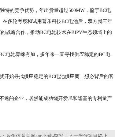
领域有独特的竞争优势，年出货量超过500MW，鉴于BC电
商。在多轮考察和试用普乐科技BC电池后，双方就三年
的战略合作，推动BC电池技术在BIPV生态领域上的
BC电池青睐有加，多年来一直寻找供应稳定的BC电
就开始寻找供应稳定的BC电池供应商，想必背后的客
摸不透的企业，居然能成功绕开爱旭和隆基的专利量产
：乐鱼体育官网app下载-突发！又一光伏项目终止