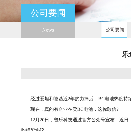
公司要闻
News
公司要闻
乐
经过爱旭和隆基近2年的力捧后，BC电池热度持
现在，真的有企业在卖BC电池，这你敢信?
12月20日，普乐科技通过官方公众号宣布，近日，
购框架协议。