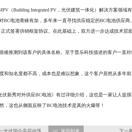
Building Integrated PV，光伏建筑一体化）解决方案
直对BC电池青睐有加，多年来一直寻找供应稳定的BC电池供应
识，正式签署供销框架协议。在此基础上，双方进一步达成技术层面
伏很难推测到该客户的具体名称。至于普乐科技描述的客户一直对
注度和知名度都不高，成本也是难以想象，这个客户居然从多年前
光伏新秀对外供应BC电池》有过详细介绍，这也是一家让人捉
然，这也从侧面反映了BC电池技术是真的火爆呀！
又一光伏国企高层动荡
返回列表
下一条