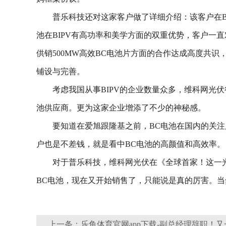
普乐科技还对这家客户做了详细介绍：该客户在BIPV（
池在BIPV有高功率和美学方面的双重优势，客户一
供销500MW高效BC电池片方面的合作达成高度共
铺设与完善。
考虑我国从事BIPV的企业数量众多，维科网光
池供应商。更为这家企业增添了不少的神秘感。
要知道在爱旭跟隆基之前，BC电池在国内的关
户也是不差钱，就是看中BC电池的高颜值和高效率。
对于普乐科技，维科网光伏在《全球首家！这一
BC电池，现在又开始销售了，只能说是真的厉害。当
上一条：乐鱼体育官网app下载-副总经理辞职！