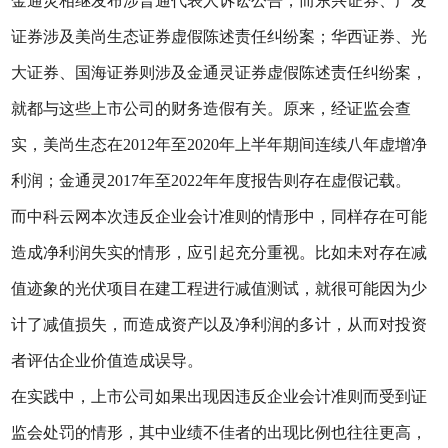
金通灵相继发布涉普通代表人诉讼公告，而东兴证券、广发
证券涉及美尚生态证券虚假陈述责任纠纷案；华西证券、光
大证券、国海证券则涉及金通灵证券虚假陈述责任纠纷案，
就都与这些上市公司的财务造假有关。原来，经证监会查
实，美尚生态在2012年至2020年上半年期间连续八年虚增净
利润；金通灵2017年至2022年年度报告则存在虚假记载。
而中科云网本次违反企业会计准则的情形中，同样存在可能
造成净利润失实的情形，应引起充分重视。比如未对存在减
值迹象的光伏项目在建工程进行减值测试，就很可能因为少
计了减值损失，而造成资产以及净利润的多计，从而对投资
者评估企业价值造成误导。
在实践中，上市公司如果出现因违反企业会计准则而受到证
监会处罚的情形，其中业绩不佳者的出现比例也往往更高，