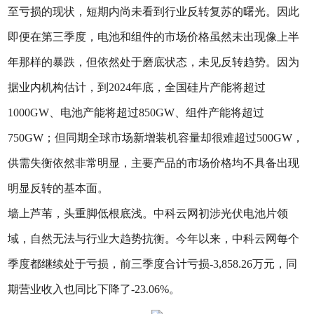
至亏损的现状，短期内尚未看到行业反转复苏的曙光。因此
即便在第三季度，电池和组件的市场价格虽然未出现像上半
年那样的暴跌，但依然处于磨底状态，未见反转趋势。因为
据业内机构估计，到2024年底，全国硅片产能将超过
1000GW、电池产能将超过850GW、组件产能将超过
750GW；但同期全球市场新增装机容量却很难超过500GW，
供需失衡依然非常明显，主要产品的市场价格均不具备出现
明显反转的基本面。
墙上芦苇，头重脚低根底浅。中科云网初涉光伏电池片领
域，自然无法与行业大趋势抗衡。今年以来，中科云网每个
季度都继续处于亏损，前三季度合计亏损-3,858.26万元，同
期营业收入也同比下降了-23.06%。