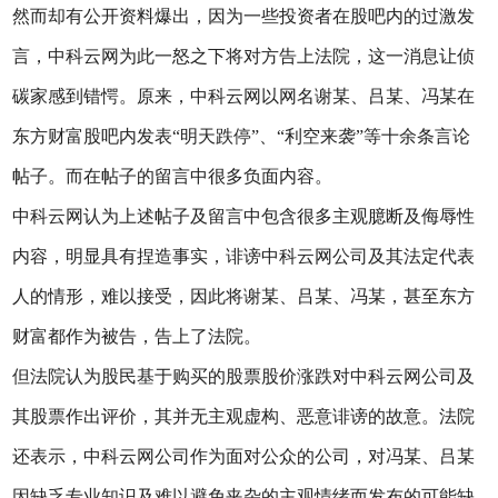
然而却有公开资料爆出，因为一些投资者在股吧内的过激发
言，中科云网为此一怒之下将对方告上法院，这一消息让侦
碳家感到错愕。原来，中科云网以网名谢某、吕某、冯某在
东方财富股吧内发表“明天跌停”、“利空来袭”等十余条言论
帖子。而在帖子的留言中很多负面内容。
中科云网认为上述帖子及留言中包含很多主观臆断及侮辱性
内容，明显具有捏造事实，诽谤中科云网公司及其法定代表
人的情形，难以接受，因此将谢某、吕某、冯某，甚至东方
财富都作为被告，告上了法院。
但法院认为股民基于购买的股票股价涨跌对中科云网公司及
其股票作出评价，其并无主观虚构、恶意诽谤的故意。法院
还表示，中科云网公司作为面对公众的公司，对冯某、吕某
因缺乏专业知识及难以避免夹杂的主观情绪而发布的可能缺