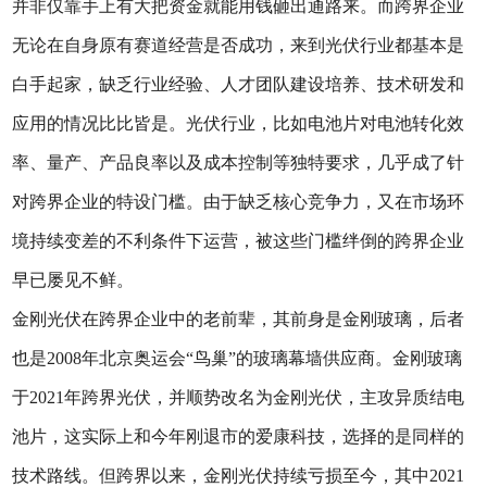
并非仅靠手上有大把资金就能用钱砸出通路来。而跨界企业
无论在自身原有赛道经营是否成功，来到光伏行业都基本是
白手起家，缺乏行业经验、人才团队建设培养、技术研发和
应用的情况比比皆是。光伏行业，比如电池片对电池转化效
率、量产、产品良率以及成本控制等独特要求，几乎成了针
对跨界企业的特设门槛。由于缺乏核心竞争力，又在市场环
境持续变差的不利条件下运营，被这些门槛绊倒的跨界企业
早已屡见不鲜。
金刚光伏在跨界企业中的老前辈，其前身是金刚玻璃，后者
也是2008年北京奥运会“鸟巢”的玻璃幕墙供应商。金刚玻璃
于2021年跨界光伏，并顺势改名为金刚光伏，主攻异质结电
池片，这实际上和今年刚退市的爱康科技，选择的是同样的
技术路线。但跨界以来，金刚光伏持续亏损至今，其中2021