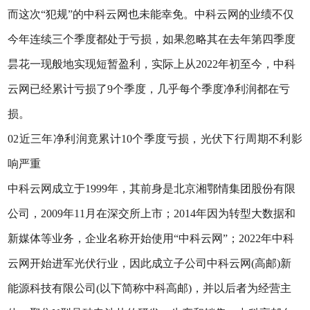
而这次“犯规”的中科云网也未能幸免。中科云网的业绩不仅
今年连续三个季度都处于亏损，如果忽略其在去年第四季度
昙花一现般地实现短暂盈利，实际上从2022年初至今，中科
云网已经累计亏损了9个季度，几乎每个季度净利润都在亏
损。
02近三年净利润竟累计10个季度亏损，光伏下行周期不利影
响严重
中科云网成立于1999年，其前身是北京湘鄂情集团股份有限
公司，2009年11月在深交所上市；2014年因为转型大数据和
新媒体等业务，企业名称开始使用“中科云网”；2022年中科
云网开始进军光伏行业，因此成立子公司中科云网(高邮)新
能源科技有限公司(以下简称中科高邮)，并以后者为经营主