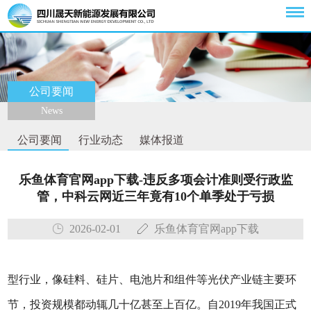
公司要闻
News
公司要闻
行业动态
媒体报道
乐鱼体育官网app下载-违反多项会计准则受行政监
管，中科云网近三年竟有10个单季处于亏损
2026-02-01
乐鱼体育官网app下载
型行业，像硅料、硅片、电池片和组件等光伏产业链主要环
节，投资规模都动辄几十亿甚至上百亿。自2019年我国正式