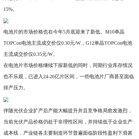
15%。
电池片的市场价格也在今年5月底迎来了新低。M10单晶
TOPCon电池主流成交价仅0.30元/W，G12单晶TOPCon电池
主流成交价仅0.35元/W。
在电池片市场价格继续下探新低的同时，同期行业库存情况
也不乐观，已进入24-26亿片区间，一些电池片厂商甚至面临
排产压力。
伴随光伏企业扩产后产能大幅提升并且竞争格局愈发激烈，
当前光伏产品价格仍处于非理性区间，并持续低于企业生产
成本线，产业链各主要制造环节普遍面临阶段性盈利下滑甚