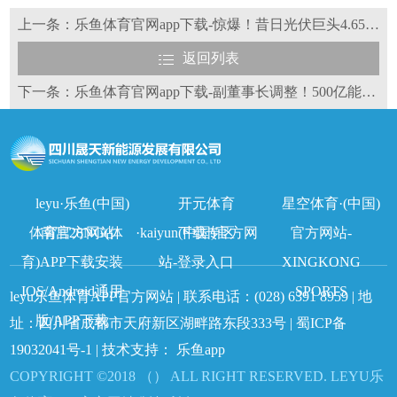
上一条：乐鱼体育官网app下载-惊爆！昔日光伏巨头4.65亿债权二度流拍
返回列表
下一条：乐鱼体育官网app下载-副董事长调整！500亿能源巨头高层变动
leyu·乐鱼(中国)
开元体育
星空体育·(中国)
体育官方网站
南宫28NG(体
·kaiyun(中国)官方网
下载专区
官方网站-
育)APP下载安装
站-登录入口
XINGKONG
IOS/Android通用
SPORTS
leyu乐鱼体育APP官方网站 | 联系电话：
(028) 6391 8959
| 地
版/APP下载
址：四川省成都市天府新区湖畔路东段333号 |
蜀ICP备
19032041号-1
| 技术支持：
乐鱼app
COPYRIGHT ©2018 （） ALL RIGHT RESERVED. LEYU乐