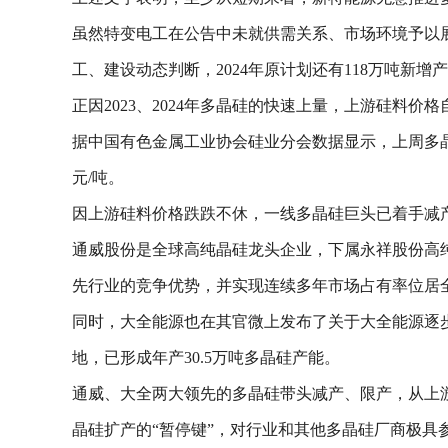
虽然特变电工在公告中未就供需关系、市场环境予以展开
工、建设动态判断，2024年原计划还有118万吨新
正因2023、2024年多晶硅的快速上量，上游硅料价
据中国有色金属工业协会硅业分会数据显示，上周多晶硅价
元/吨。
因上游硅料价格跌跌不休，一线多晶硅巨头已着手减产。
通威股份是全球高纯晶硅龙头企业，下属永祥股份高
先行业的竞争优势，并实现连续多年市场占有率位居
同时，大全能源也在其官微上发布了关于大全能源逐
地，已形成年产30.5万吨多晶硅产能。
通威、大全两大领先的多晶硅带头减产、限产，从上游
晶硅扩产的“暂停键”，对行业和其他多晶硅厂商极具