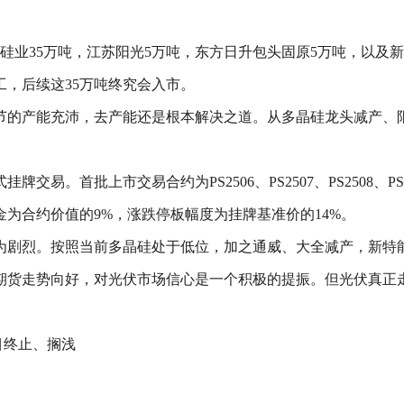
硅业35万吨，江苏阳光5万吨，东方日升包头固原5万吨，以及新
工，后续这35万吨终究会入市。
节的产能充沛，去产能还是根本解决之道。从多晶硅龙头减产、
。首批上市交易合约为PS2506、PS2507、PS2508、PS250
证金为合约价值的9%，涨跌停板幅度为挂牌基准价的14%。
为剧烈。按照当前多晶硅处于低位，加之通威、大全减产，新特
期货走势向好，对光伏市场信心是一个积极的提振。但光伏真正
目终止、搁浅