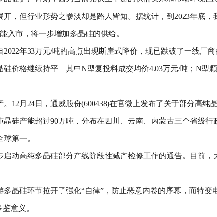
，但行业形势之惨淡却是路人皆知。据统计，到2023年底，我
增产能入市，将一步增加多晶硅的供给。
格自2022年33万元/吨的高点出现断崖式降价，现已跌破了一线厂
格继续持平，其中N型复投料成交均价4.03万元/吨；N型颗粒硅
12月24日，通威股份(600438)在官微上发布了关于部分高
纯晶硅产能超过90万吨，分布在四川、云南、内蒙古三个省级行
全球第一。
步启动高纯多晶硅部分产线阶段性减产检修工作的通告。目前，
多晶硅环节拉开了强化“自律”，防止恶意内卷的序幕，而特变
参鉴意义。