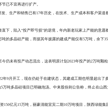
环节已不宜再进行扩产。
研发、生产和销售已有17年历史，在技术、生产成本和客户渠道
转直下，陷入“投产即亏损”的逆境，年内新老玩家上产能的意愿
0万吨的多晶硅产能，而据其年披露的建成产能仅有5万吨，余下3
至今仍未有投产动态流出，这表明原计划2023年投产的2万吨颗
22年9月开工，现在仍处于在建状态，其建成工期也明显超出了多晶
山5万吨多晶硅项目已明确泡汤。中来股份则公告称，终止在山西
资150亿元15万吨，丽豪清能宜宾二期10万吨项目，陕西绿能集