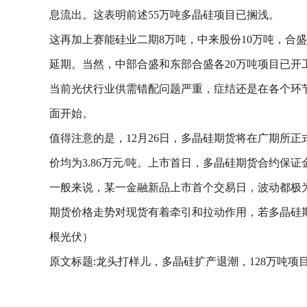
息流出。这表明前述55万吨多晶硅项目已搁浅。
这再加上赛能硅业二期8万吨，中来股份10万吨，合盛
延期。当然，中部合盛和东部合盛各20万吨项目已开
当前光伏行业供需错配问题严重，症结还是在各个环
面开始。
值得注意的是，12月26日，多晶硅期货将在广期所正式挂牌交易
价均为3.86万元/吨。上市首日，多晶硅期货合约保
一般来说，某一金融新品上市首个交易日，波动都极
期货价格走势对现货有着牵引和拉动作用，若多晶硅
根光伏）
原文标题:龙头打样儿，多晶硅扩产退潮，128万吨项