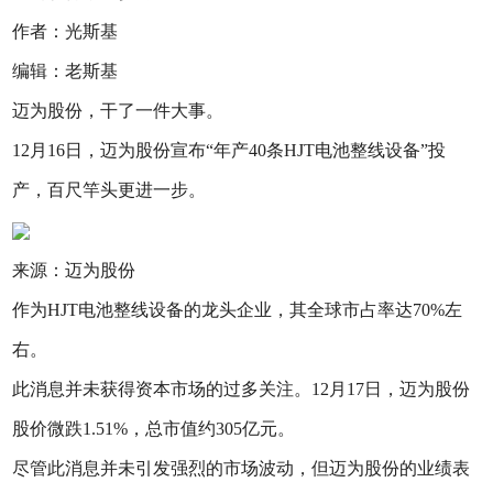
作者：光斯基
编辑：老斯基
迈为股份，干了一件大事。
12月16日，迈为股份宣布“年产40条HJT电池整线设备”投
产，百尺竿头更进一步。
来源：迈为股份
作为HJT电池整线设备的龙头企业，其全球市占率达70%左
右。
此消息并未获得资本市场的过多关注。12月17日，迈为股份
股价微跌1.51%，总市值约305亿元。
尽管此消息并未引发强烈的市场波动，但迈为股份的业绩表