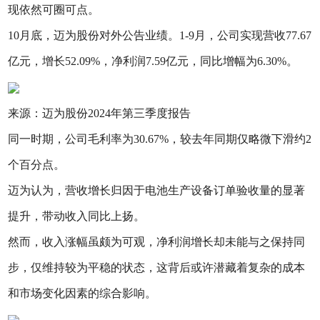
现依然可圈可点。
10月底，迈为股份对外公告业绩。1-9月，公司实现营收77.67
亿元，增长52.09%，净利润7.59亿元，同比增幅为6.30%。
来源：迈为股份2024年第三季度报告
同一时期，公司毛利率为30.67%，较去年同期仅略微下滑约2
个百分点。
迈为认为，营收增长归因于电池生产设备订单验收量的显著
提升，带动收入同比上扬。
然而，收入涨幅虽颇为可观，净利润增长却未能与之保持同
步，仅维持较为平稳的状态，这背后或许潜藏着复杂的成本
和市场变化因素的综合影响。