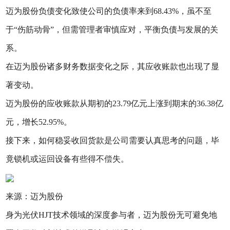
迈为股份负债变化致使公司的负债率来到68.43%，虽不至
于“伤筋动骨”，但需管理者审慎应对，平衡负债与发展的关
系。
在迈为股份诸多财务数据变化之际，其应收账款也出现了显
著变动。
迈为股份的应收账款从期初的23.79亿元上涨到期末的36.38亿
元，增长52.95%。
接下来，如何稳妥收回货款是公司需要认真思考的问题，毕
竟锁机或运回设备有些得不偿失。
来源：迈为股份
身为光伏HJT技术领域的深度参与者，迈为股份无可避免地