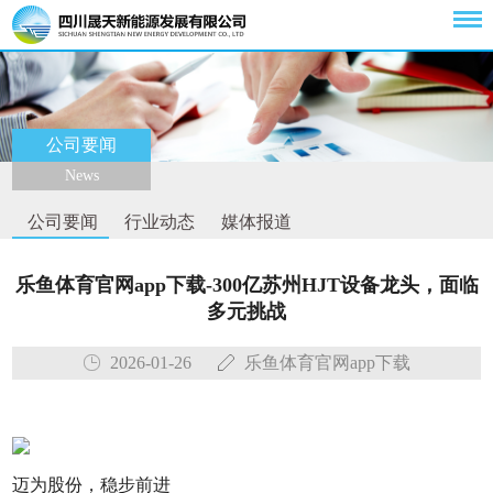
公司要闻
News
公司要闻
行业动态
媒体报道
乐鱼体育官网app下载-300亿苏州HJT设备龙头，面临
多元挑战
2026-01-26
乐鱼体育官网app下载
迈为股份，稳步前进