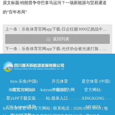
原文标题:特朗普争夺巴拿马运河？一场新能源与贸易通道
的“百年布局”
上一条：乐鱼体育官网app下载-日企狂砸3000亿挑战中国光伏，钙钛矿电池来势汹汹！
返回列表
下一条：乐鱼体育官网app下载-光伏协会被光速打脸，光伏行业自律还没开始，就已经沦为笑话！
leyu·乐鱼(中国)
开元体育
星空体育·(中国)
体育官方网站
南宫28NG(体
·kaiyun(中国)官方网
下载专区
官方网站-
育)APP下载安装
站-登录入口
XINGKONG
IOS/Android通用
SPORTS
leyu乐鱼体育APP官方网站 | 联系电话：
(028) 6391 8959
| 地