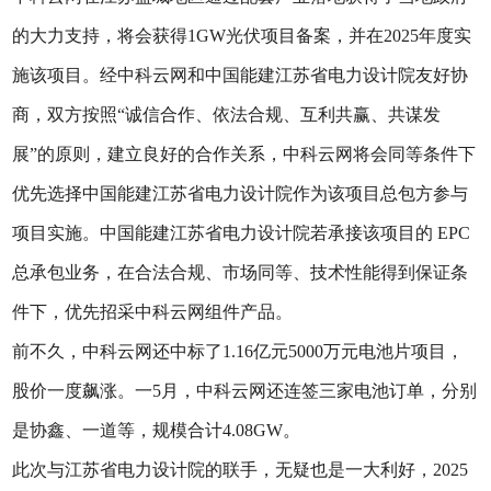
的大力支持，将会获得1GW光伏项目备案，并在2025年度实
施该项目。经中科云网和中国能建江苏省电力设计院友好协
商，双方按照“诚信合作、依法合规、互利共赢、共谋发
展”的原则，建立良好的合作关系，中科云网将会同等条件下
优先选择中国能建江苏省电力设计院作为该项目总包方参与
项目实施。中国能建江苏省电力设计院若承接该项目的 EPC
总承包业务，在合法合规、市场同等、技术性能得到保证条
件下，优先招采中科云网组件产品。
前不久，中科云网还中标了1.16亿元5000万元电池片项目，
股价一度飙涨。一5月，中科云网还连签三家电池订单，分别
是协鑫、一道等，规模合计4.08GW。
此次与江苏省电力设计院的联手，无疑也是一大利好，2025