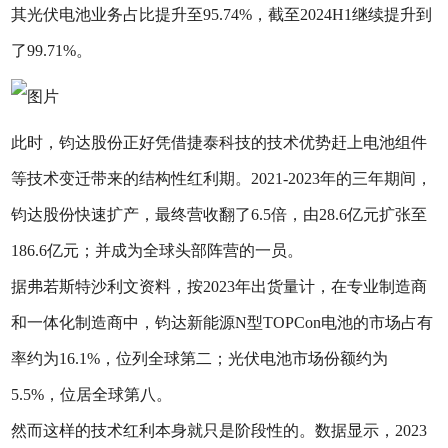
其光伏电池业务占比提升至95.74%，截至2024H1继续提升到
了99.71%。
此时，钧达股份正好凭借捷泰科技的技术优势赶上电池组件
等技术变迁带来的结构性红利期。2021-2023年的三年期间，
钧达股份快速扩产，最终营收翻了6.5倍，由28.6亿元扩张至
186.6亿元；并成为全球头部阵营的一员。
据弗若斯特沙利文资料，按2023年出货量计，在专业制造商
和一体化制造商中，钧达新能源N型TOPCon电池的市场占有
率约为16.1%，位列全球第二；光伏电池市场份额约为
5.5%，位居全球第八。
然而这样的技术红利本身就只是阶段性的。数据显示，2023