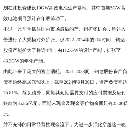
划在此投资建设10GW高效电池生产基地，其中首期5GW高
效电池项目预计在年底前动工。
不过，此前为抓住国内市场最后的产、销扩张机会，钧达股
份进行了大规模对外扩张。仅2022-2024年的2年时间，钧达
股份产能扩大了将近4倍，由11.5GW的设计产能，扩张至
43.3GW的年化产能。
由此带来了庞大的资金消耗。2021-2023间，钧达股份资产负
债率始终高居70%以上；截至2024年9月30日，资产负债率达
75.81%。除负债外，同期其短期需要支付的应付票据及应付
账款为35.86亿元，而期末现金及现金等价物余额只有25.00亿
元。
并不充沛的日常经营性现金流下，为进一步强化穿越这一轮