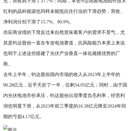
元，营收则下滑了37.7%；同期，享受N型高效电池组件技术
红利的晶科能源也同样未能抵抗住行业的下滑趋势，营收、
净利润分别下滑了15.7%、80.9%。
供应商业绩的下滑反过来自然意味着客户的需求不景气，尤
其是钧达股份一直在专攻电池赛道，抗风险能力本质上来说
也弱于上述这些搭建了光伏产业垂直一体化规模优势的厂
商。
去年上半年，钧达股份国内市场的收入从2023年上半年的
90.28亿元，近乎夭折了一半，仅剩54.95亿元；同时，由于国
内光伏电池市价承压，钧达股份出现季度负毛利率，经营利
润也明显下滑，从2023年前三季度的16.38亿元降至2024年同
期的亏损4.17亿元。