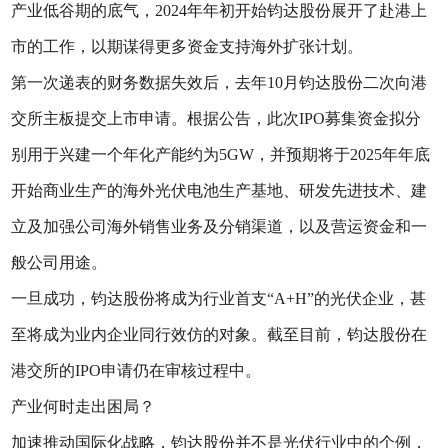
产业低谷期的底气，2024年年初开始钧达股份展开了赴港上
市的工作，以期谋得更多资金支持海外扩张计划。
第一次递表的财务数据失效后，去年10月钧达股份二次向港
交所主板提交上市申请。根据公告，此次IPO募集资金拟分
别用于兴建一个年化产能约为5GW，并预期将于2025年年底
开始商业生产的海外光伏电池生产基地、研发先进技术、建
立及加强公司海外销售业务及分销渠道，以及营运资金和一
般公司用途。
一旦成功，钧达股份将成为行业首支“A+H”的光伏企业，甚
至将成为业内企业同行效仿的对象。截至目前，钧达股份在
港交所的IPO申请仍在审核过程中。
产业何时走出困局？
加速推动国际化战略，钧达股份并不是光伏行业中的个例，