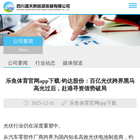
公司要闻
News
公司要闻
行业动态
媒体报道
乐鱼体育官网app下载-钧达股份：百亿光伏跨界黑马
高光过后，赴港寻资借势破局
2025-12-31
乐鱼体育官网app下载
光伏行业仍在深度重塑中。
从汽车零部件厂商跨界为国内知名高效光伏电池制造商，钧