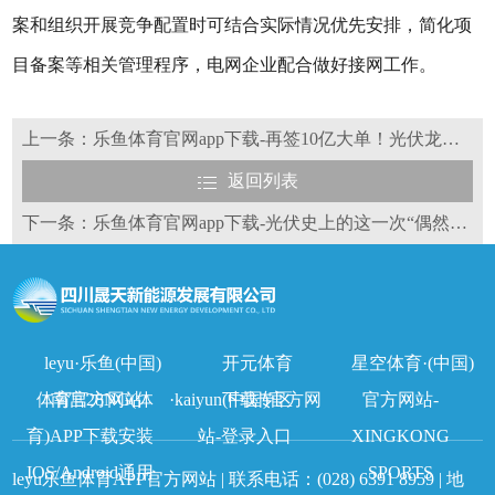
案和组织开展竞争配置时可结合实际情况优先安排，简化项
目备案等相关管理程序，电网企业配合做好接网工作。
上一条：乐鱼体育官网app下载-再签10亿大单！光伏龙头又“爆”了
返回列表
下一条：乐鱼体育官网app下载-光伏史上的这一次“偶然”，如何改变了整个行业走向？
leyu·乐鱼(中国)
开元体育
星空体育·(中国)
体育官方网站
南宫28NG(体
·kaiyun(中国)官方网
下载专区
官方网站-
育)APP下载安装
站-登录入口
XINGKONG
IOS/Android通用
SPORTS
leyu乐鱼体育APP官方网站 | 联系电话：
(028) 6391 8959
| 地