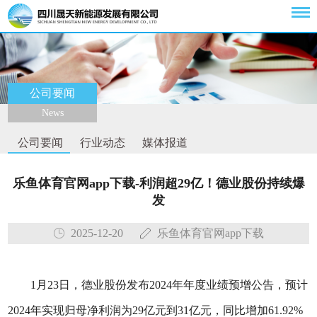
公司要闻
News
公司要闻
行业动态
媒体报道
乐鱼体育官网app下载-利润超29亿！德业股份持续爆
发
2025-12-20
乐鱼体育官网app下载
1月23日，德业股份发布2024年年度业绩预增公告，预计
2024年实现归母净利润为29亿元到31亿元，同比增加61.92%