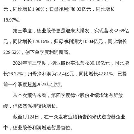
元，同比增长1.98%；归母净利润8.03亿元，同比增长
18.97%。
第三季度，德业股份更是迎来大爆发，实现营收32.68亿
元，同比增长128.16%；归母净利润为10.04亿元，同比增长
229.52%，创下单季度利润新高。
2024年前三季度，德业股份实现营收80.16亿元，同比增
长26.72%；归母净利润为22.4亿元，同比增长42.81%。已提
前一个季度超越2023年业绩。
从本次预告来看，第四季度德业股份业绩增速有所放
缓，但依然保持较快增长。
截至1月24日，在一众发布业绩预告的光伏逆变器企业
中，德业股份利润增速暂居首位。