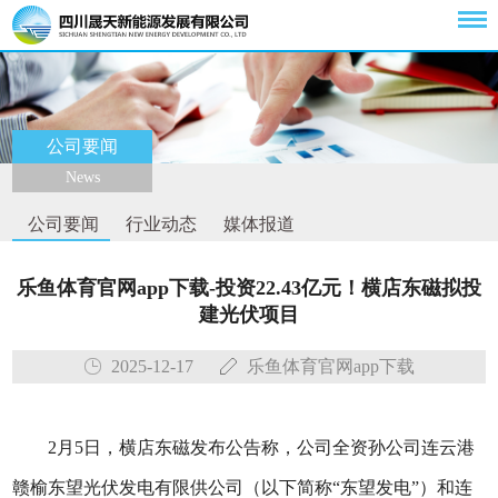
公司要闻
News
公司要闻
行业动态
媒体报道
乐鱼体育官网app下载-投资22.43亿元！横店东磁拟投
建光伏项目
2025-12-17
乐鱼体育官网app下载
2月5日，横店东磁发布公告称，公司全资孙公司连云港
赣榆东望光伏发电有限供公司（以下简称“东望发电”）和连