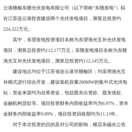
云港赣榆东赣光伏发电有限公司（以下简称“东赣发电”）拟
在江苏连云港投资建设两个光伏发电项目，测算总投资约
224,322万元。
其中，东望发电投资项目名称为东望渔光互补光伏发电
项目，测算总投资约112,177万元；东赣发电项目名称为东赣
渔光互补光伏发电项目，测算总投资约112,145万元。
建设地点均位于江苏省连云港市赣榆区；均采用渔光互
补模式进行综合开发，建设装机容量200MW的集中式光伏电
站；资金来源均为自筹资金，包括股东出资款、股东借款、
金融机构贷款等。项目投资财务内部收益率均为6.97%，资本
金财务内部收益率9.89%，项目投资回收期均为11.13年。
对于本次投资的目的及对公司的影响，横店东磁在公告