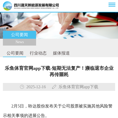
公司要闻
News
公司要闻
行业动态
媒体报道
乐鱼体育官网app下载-短期无法复产！濒临退市企业
再传噩耗
2025-12-16
乐鱼体育官网app下载
2月5日，聆达股份发布关于公司股票被实施其他风险警
示相关事项的进展公告。