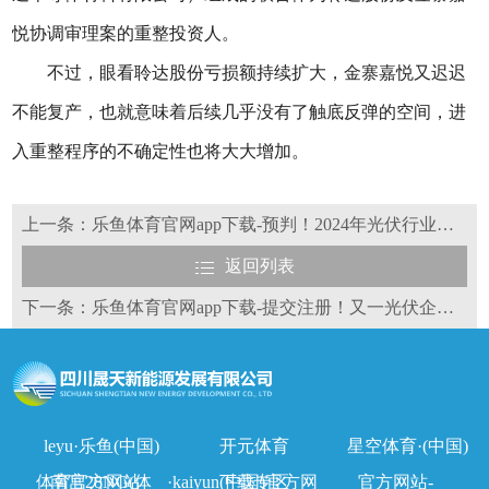
悦协调审理案的重整投资人。
不过，眼看聆达股份亏损额持续扩大，金寨嘉悦又迟迟
不能复产，也就意味着后续几乎没有了触底反弹的空间，进
入重整程序的不确定性也将大大增加。
上一条：乐鱼体育官网app下载-预判！2024年光伏行业将直面三大变局
返回列表
下一条：乐鱼体育官网app下载-提交注册！又一光伏企业即将上市
leyu·乐鱼(中国)
开元体育
星空体育·(中国)
体育官方网站
南宫28NG(体
·kaiyun(中国)官方网
下载专区
官方网站-