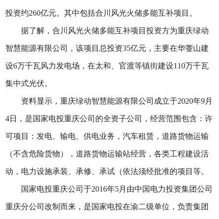
投资约260亿元。其中包括合川风光火储多能互补项目。
据了解，合川风光火储多能互补项目投资方为重庆绿动
智慧能源有限公司，该项目总投资35亿元，主要在华蓥山建
设6万千瓦风力发电场，在太和、官渡等镇街建设110万千瓦
集中式光伏。
资料显示，重庆绿动智慧能源有限公司成立于2020年9月
4日，是国家电投重庆公司的全资子公司，经营范围包含：许
可项目：发电、输电、供电业务，汽车租赁，道路货物运输
（不含危险货物），道路货物运输站经营，各类工程建设活
动，电力设施承装、承修、承试（依法须经批准的项目等。
国家电投重庆公司于2016年5月由中国电力投资集团公司
重庆分公司改制而来，是国家电投在渝二级单位，负责集团