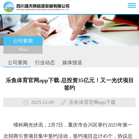
公司要闻
News
公司要闻
行业动态
媒体报道
乐鱼体育官网app下载-总投资35亿元！又一光伏项目
签约
2025-12-09
乐鱼体育官网app下载
维科网光伏讯，2月7日，重庆市合川区举行2025年第一
次招商引资项目集中签约活动，签约项目总计45个，协议总