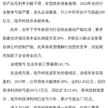
但产品毛利率大幅下滑，存货跌价准备激增。2024年光伏行
业整体亏损严重，龙头企业隆基、TCL中环等合计亏损超200
亿元，琏升科技亦未能幸免。
此外，去年下半年政府与行业协会推动产能出清，要求
新建光伏项目资本金比例提升至30%，并联合33家企业签署
自律公约控制产能。此举虽有望缓解行业恶性竞争，但短期
内加剧了企业资金压力。
业绩预亏 仅去年前三季暴降241.7%
在业绩方面，琏升科技进军光伏领域后，业绩并未实现
盈利。2023年，公司营收大幅增长38%，达到2.45亿元；但归
母净利润却亏损3973.5万元，同比扩大23.4%。查询其财报显
示，琏升科技净利润已连亏六年，累计亏损达7.7亿元。
进入2024年，琏升科技财务进一步恶化。仅前三季度，