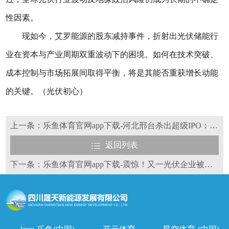
性因素。
现如今，艾罗能源的股东减持事件，折射出光伏储能行
业在资本与产业周期双重波动下的困境。如何在技术突破、
成本控制与市场拓展间取得平衡，将是其能否重获增长动能
的关键。（光伏初心）
上一条：乐鱼体育官网app下载-河北邢台杀出超级IPO：年入815.6亿，全球第二
返回列表
下一条：乐鱼体育官网app下载-震惊！又一光伏企业被申请破产