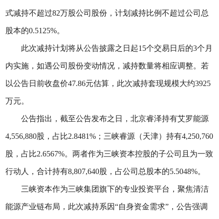
式减持不超过82万股公司股份，计划减持比例不超过公司总
股本的0.5125%。
此次减持计划将从公告披露之日起15个交易日后的3个月
内实施，如遇公司股份变动情况，减持数量将相应调整。若
以公告日前收盘价47.86元估算，此次减持套现规模大约3925
万元。
公告指出，截至公告发布之日，北京睿泽持有艾罗能源
4,556,880股，占比2.8481%；三峡睿源（天津）持有4,250,760
股，占比2.6567%。两者作为三峡资本控股的子公司且为一致
行动人，合计持有8,807,640股，占公司总股本的5.5048%。
三峡资本作为三峡集团旗下的专业投资平台，聚焦清洁
能源产业链布局，此次减持系因“自身资金需求”，公告强调