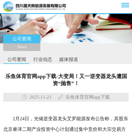
公司要闻
News
公司要闻
行业动态
媒体报道
乐鱼体育官网app下载-大变局！又一逆变器龙头遭国
资“抛售”！
2025-11-23
乐鱼体育官网app下载
2月24日，光储逆变器龙头艾罗能源发布公告称，其股东
北京睿泽二期产业投资中心计划通过集中竞价和大宗交易方