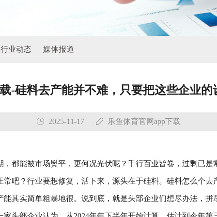
行业动态
媒体报道
下载-硅料去产能并不难，只要把这些企业的
2025-11-17
乐鱼体育官网app下载
期，都能被市场熨平，更何况光伏呢？千行百业皆卷，过剩已是
正常吧？行业要想修复，活下来，源头在于硅料。硅料怎么个去
产能其实简单粗暴地很。说到底，就是头部企业们想尽办法，拼
家头部企业认为，从2024年年下半年开始计算，估计到今年