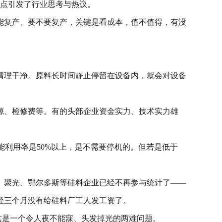
观点引发了行业思考与热议。
能复产、要不要复产，关键是看成本，值不值得，有没
清理干净。原料长时间静止停留在设备内，就会对设备
源、检修费等。有的头部企业资金实力、技术实力雄
能利用率是50%以上，是不需要停机的。但若是低于
立、聚光、鄂尔多斯等硅料企业已经不再参与统计了——
经三个月没有给硅料厂工人发工资了。
这是一个令人夜不能寐、头发掉光的两难问题。