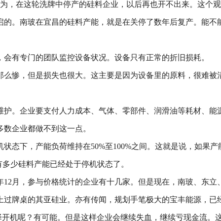
认为，在这轮洗牌中停产的硅料企业，以后再也开不出来。这个
启的。南玻在宜昌的硅料产能，就是在关停了数年后复产。能不
，会有专门的团队监控设备状况。设备只有正常的折旧损耗。
那么惨，但是损失也很大。这主要是因为设备里的原料，很难被
维护。企业要支付人力成本、气体、零部件、润滑油等耗材、能
多数企业都做不到这一点。
状态下，产能负荷维持在50%至100%之间。这就是说，如果产
有多少硅料产能已经处于停机状态了。
4年12月，参与价格统计的企业有十几家。但是现在，南玻、东
上过牌桌的其亚硅业。亦有传闻，规划手笔极大的宝丰能源，已
选择开机呢？有可能。但是这样企业会继续失血，继续亏现金流。