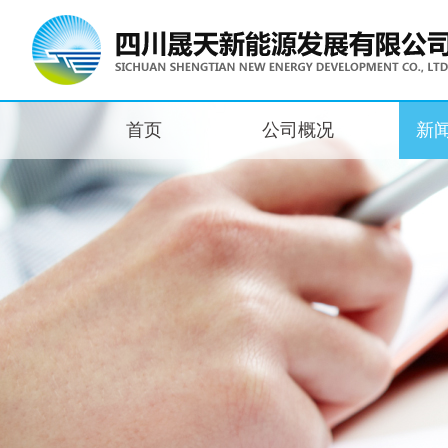
首页
公司概况
新