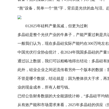
“熬”设备，简单一个“熬”字，背后是光伏的血与泪
012025年硅料产量虽减，但更为过剩
多晶硅是整个光伏产业的牛鼻子，产能严重过剩是共
一般我们认为，现在多晶硅实际产能约在300万吨左右。
中国光伏行业协会统计，在2024年我国多晶硅的产量18
通过以上数据，我们可以粗略地得出结论：多晶硅有
此外，硅业企业之间还流传着另外一个版本的数据：我国
不管是哪个数据，结论就是：因为整体供大于求，再加
业的现金成本，所有人都亏钱。
已经公告财务数据的大全能源统计称，“多晶硅平均销售价格从20
从有效产能和市场需求来看，2025年多晶硅的供应（