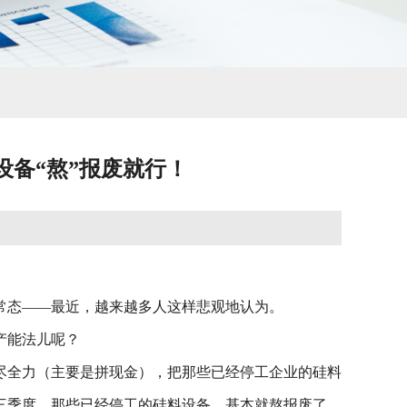
设备“熬”报废就行！
常态——最近，越来越多人这样悲观地认为。
产能法儿呢？
尽全力（主要是拼现金），把那些已经停工企业的硅料
第三季度，那些已经停工的硅料设备，基本就熬报废了。