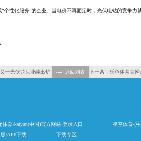
成“个性化服务”的企业。当电价不再固定时，光伏电站的竞争力就
。
？
元！又一光伏龙头业绩出炉
返回列表
下一条：乐鱼体育官网a
体育·kaiyun(中国)官方网站-登录入口
星空体育·(中
用版/APP下载
下载专区