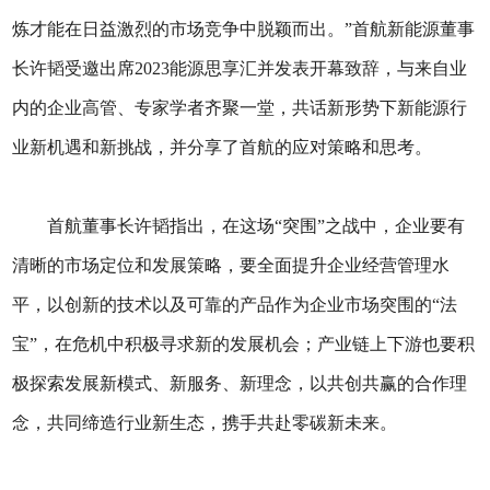
炼才能在日益激烈的市场竞争中脱颖而出。”首航新能源董事
长许韬受邀出席2023能源思享汇并发表开幕致辞，与来自业
内的企业高管、专家学者齐聚一堂，共话新形势下新能源行
业新机遇和新挑战，并分享了首航的应对策略和思考。
首航董事长许韬指出，在这场“突围”之战中，企业要有
清晰的市场定位和发展策略，要全面提升企业经营管理水
平，以创新的技术以及可靠的产品作为企业市场突围的“法
宝”，在危机中积极寻求新的发展机会；产业链上下游也要积
极探索发展新模式、新服务、新理念，以共创共赢的合作理
念，共同缔造行业新生态，携手共赴零碳新未来。