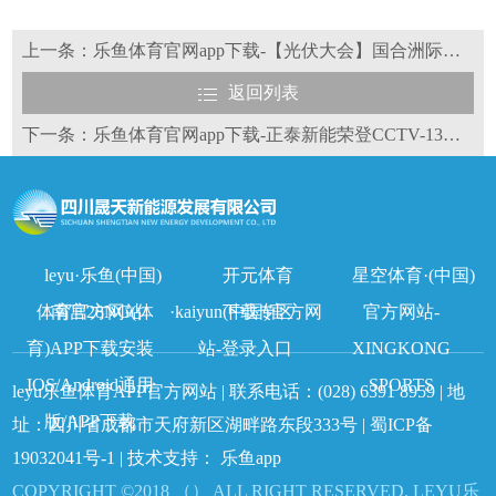
上一条：乐鱼体育官网app下载-【光伏大会】国合洲际能源咨询院院长王进确认出席第十四届光伏产业大会并发表演讲
返回列表
下一条：乐鱼体育官网app下载-正泰新能荣登CCTV-13《朝闻天下》：“爆款”光伏产品畅销海外背后
leyu·乐鱼(中国)
开元体育
星空体育·(中国)
体育官方网站
南宫28NG(体
·kaiyun(中国)官方网
下载专区
官方网站-
育)APP下载安装
站-登录入口
XINGKONG
IOS/Android通用
SPORTS
leyu乐鱼体育APP官方网站 | 联系电话：
(028) 6391 8959
| 地
版/APP下载
址：四川省成都市天府新区湖畔路东段333号 |
蜀ICP备
19032041号-1
| 技术支持：
乐鱼app
COPYRIGHT ©2018 （） ALL RIGHT RESERVED. LEYU乐