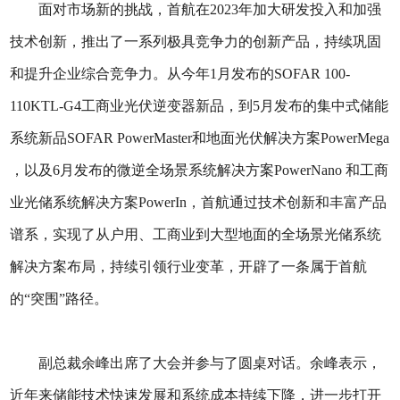
面对市场新的挑战，首航在2023年加大研发投入和加强
技术创新，推出了一系列极具竞争力的创新产品，持续巩固
和提升企业综合竞争力。从今年1月发布的SOFAR 100-
110KTL-G4工商业光伏逆变器新品，到5月发布的集中式储能
系统新品SOFAR PowerMaster和地面光伏解决方案PowerMega
，以及6月发布的微逆全场景系统解决方案PowerNano 和工商
业光储系统解决方案PowerIn，首航通过技术创新和丰富产品
谱系，实现了从户用、工商业到大型地面的全场景光储系统
解决方案布局，持续引领行业变革，开辟了一条属于首航
的“突围”路径。
副总裁余峰出席了大会并参与了圆桌对话。余峰表示，
近年来储能技术快速发展和系统成本持续下降，进一步打开