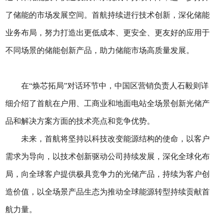
了储能的市场发展空间。首航持续进行技术创新，深化储能
业务布局，努力打造出更低成本、更安全、更友好的应用于
不同场景的储能创新产品，助力储能市场高质量发展。
在“焕芯拓局”对话环节中，中国区营销负责人石毅则详
细介绍了首航在户用、工商业和地面电站全场景创新光储产
品和解决方案方面的技术亮点和竞争优势。
未来，首航将坚持以科技改变能源结构的使命，以客户
需求为导向，以技术创新驱动公司持续发展，深化全球化布
局，向全球客户提供极具竞争力的光储产品，持续为客户创
造价值，以全场景产品生态为推动全球能源转型持续贡献首
航力量。