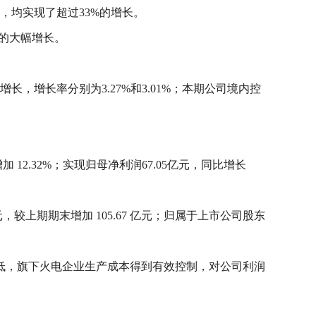
比，均实现了超过33%的增长。
%的大幅增长。
长，增长率分别为3.27%和3.01%；本期公司境内控
 12.32%；实现归母净利润67.05亿元，同比增长
6 亿元，较上期期末增加 105.67 亿元；归属于上市公司股东
走低，旗下火电企业生产成本得到有效控制，对公司利润