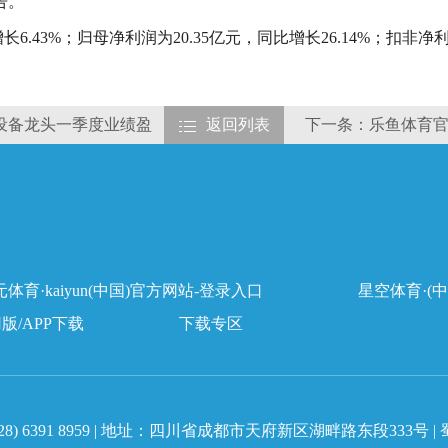
告。
6.43%；归母净利润为20.35亿元，同比增长26.14%；扣非净利
伏设备龙头一季度业绩盈
返回列表
下一条：乐鱼体育官
体育·kaiyun(中国)官方网站-登录入口
星空体育·(中
用版/APP下载
下载专区
28) 6391 8959
| 地址：四川省成都市天府新区湖畔路东段333号 |